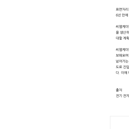
표면처리 
6년 만에
씨엠케미
을 생산하
대할 계획
씨엠케미칼
보해오며 
넘어가는 
도로 진입
다. 이에
출처
전기·전자