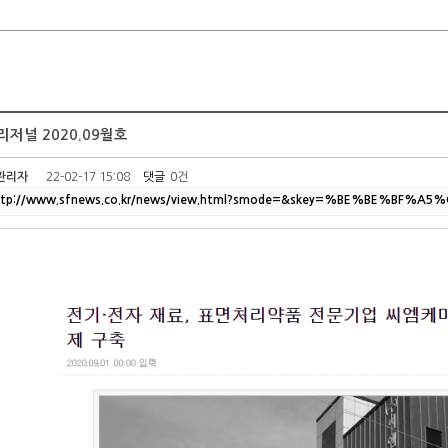
저널 2020.09월호
관리자
22-02-17 15:08
댓글
0건
ttp://www.sfnews.co.kr/news/view.html?smode=&skey=%BE%BE%BF%A