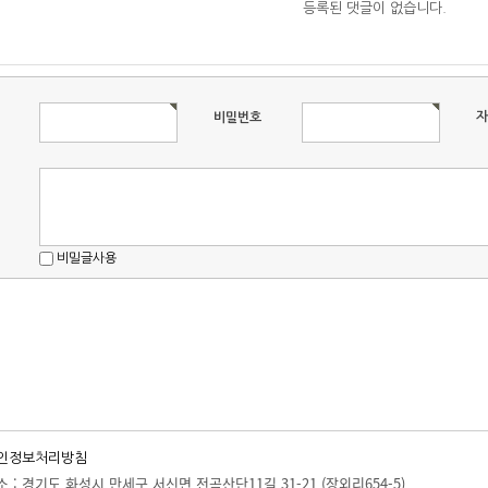
등록된 댓글이 없습니다.
자
비밀번호
비밀글사용
인정보처리방침
소 : 경기도 화성시 만세구 서신면 전곡산단11길 31-21 (장외리654-5)