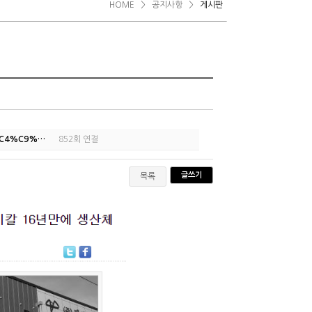
HOME
>
공지사항
>
게시판
5%C4%C9%…
852회 연결
글쓰기
목록