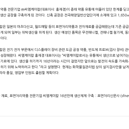
약품 전문기업 ㈜씨엠케미칼(대표이사: 홍재경)이 종래 약품 유통에 머물러 있던 한계를 딛고 
 생산 공장을 구축하게 된 것이다. 신축 공장은 전곡해양일반산업단지에 소재해 있고 1,650㎡
칼은 일본의 마츠다산교, 월드메탈 등의 표면처리약품과 전자재료를 공급해왔는데 기존 공급
게 되며 일부는 위탁생산을 하게 된다. 생산 예정인 품목은 무전해니켈, 전해니켈 첨가제, 동도
이다.
은 전기·전자 부문에서 디스플레이 장비 관련 도금 공정 약품, 반도체 프로브(검사 장비) 관
성장해왔다. 씨엠케미칼 홍재경 대표이사는 “씨엠케미칼로서는 유통에서 생산으로 넘어가는 
기로에 있다. 생산을 하기까지 16년이라는 시간이 걸렸지만 앞으로는 발전의 속도를 가속화시
하기 위해 노력하려고 한다.”라고 설명했다. 현재는 화학물질관리법 상의 설치검사만을 남겨
 따라 품질, 영업부 인원도 충원할 계획이다.
 재료, 표면처리약품 전문기업 씨엠케미칼 16년만에 생산체제 구축 :: 표면처리신문사 (sfnews.